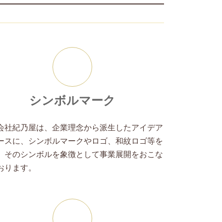
ア
イ
コ
ン
リ
ン
ク
シンボルマーク
会社紀乃屋は、企業理念から派生したアイデア
ースに、シンボルマークやロゴ、和紋ロゴ等を
、そのシンボルを象徴として事業展開をおこな
おります。
ア
イ
コ