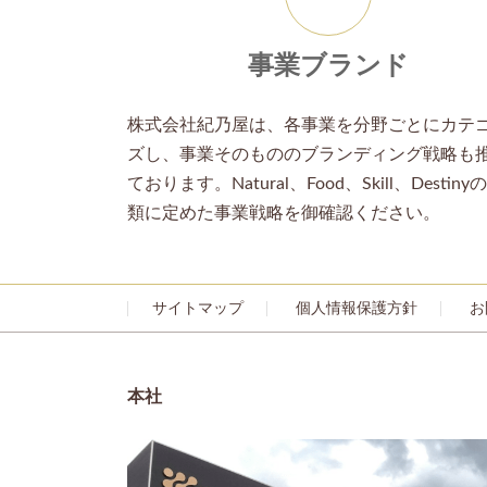
ン
リ
ン
ク
事業ブランド
株式会社紀乃屋は、各事業を分野ごとにカテ
ズし、事業そのもののブランディング戦略も
ております。Natural、Food、Skill、Destiny
類に定めた事業戦略を御確認ください。
サイトマップ
個人情報保護方針
お
本社