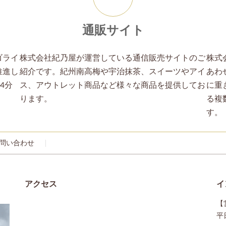
ン
リ
ン
ク
通販サイト
ゴライ
株式会社紀乃屋が運営している通信販売サイトのご
株式
推進し
紹介です。紀州南高梅や宇治抹茶、スイーツやアイ
あわ
の4分
ス、アウトレット商品など様々な商品を提供してお
に重
ります。
る複
す。
問い合わせ
アクセス
イ
【
平日