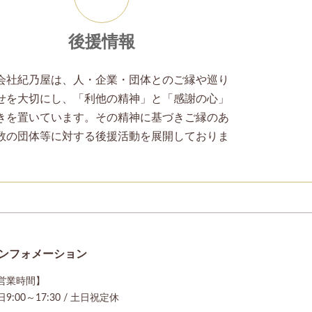
ン
リ
ン
ク
後援情報
会社紀乃屋は、人・企業・団体とのご縁や巡り
せを大切にし、「利他の精神」と「感謝の心」
きを置いています。その精神に基づきご縁のあ
数の団体等に対する後援活動を展開しておりま
ンフォメーション
営業時間】
9:00～17:30 / 土日祝定休