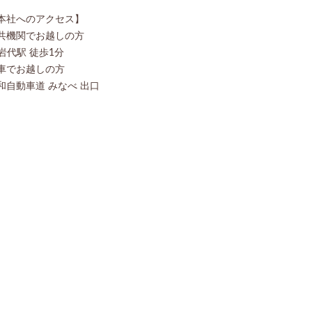
本社へのアクセス】
共機関でお越しの方
R岩代駅 徒歩1分
車でお越しの方
和自動車道 みなべ 出口