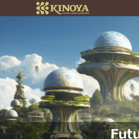
コ
ナ
ン
ビ
テ
ゲ
ン
ー
ツ
シ
へ
ョ
ス
ン
キ
に
ッ
移
プ
動