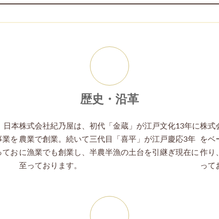
ア
イ
コ
ン
リ
ン
ク
歴史・沿革
、日本
株式会社紀乃屋は、初代「金蔵」が江戸文化13年に
株式
事業を
農業で創業。続いて三代目「喜平」が江戸慶応3年
をベ
ってお
に漁業でも創業し、半農半漁の土台を引継ぎ現在に
作り
至っております。
って
ア
イ
コ