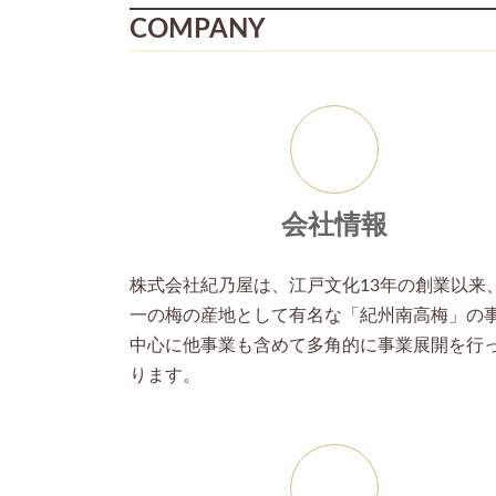
COMPANY
ア
イ
コ
ン
リ
ン
ク
会社情報
株式会社紀乃屋は、江戸文化13年の創業以来
一の梅の産地として有名な「紀州南高梅」の
中心に他事業も含めて多角的に事業展開を行
ります。
ア
イ
コ